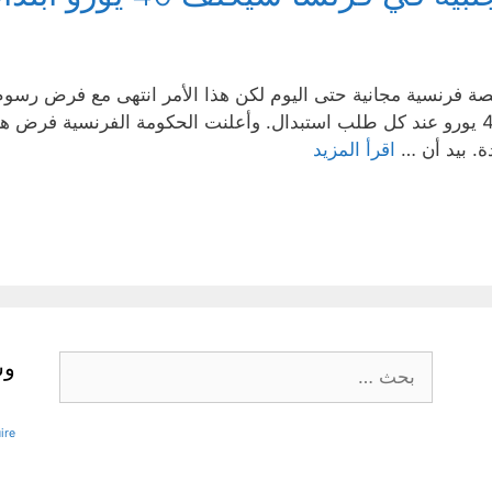
يجب من الآن فصاعدا شراء طابع بمبلغ 40 يورو عند كل طلب استبدال. وأعلنت الحكومة ا
ة. بيد أن …
اقرأ المزيد
البحث
وس
عن:
ire