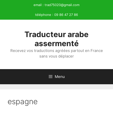
Aller
email :
trad75020@gmail.com
au
téléphone :
09 86 47 27 86
contenu
Traducteur arabe
assermenté
Recevez vos traductions agréées partout en France
sans vous déplacer
Menu
espagne