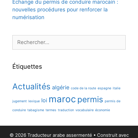
Echange du permis de conduire marocain :
nouvelles procédures pour renforcer la
numérisation
Rechercher :
Étiquettes
Actualités
algérie
code de la route
espagne
italie
maroc
permis
loi
jugement
lexique
permis de
conduire
tabagisme
termes
traduction
vocabulaire
économie
© 2026 Traducteur arabe assermenté
• Construit avec