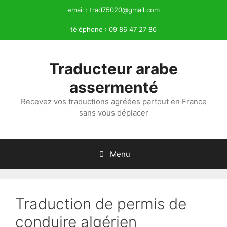
Aller
email :
trad75020@gmail.com
au
téléphone :
09 86 47 27 86
contenu
Traducteur arabe
assermenté
Recevez vos traductions agréées partout en France
sans vous déplacer
Menu
Traduction de permis de
conduire algérien