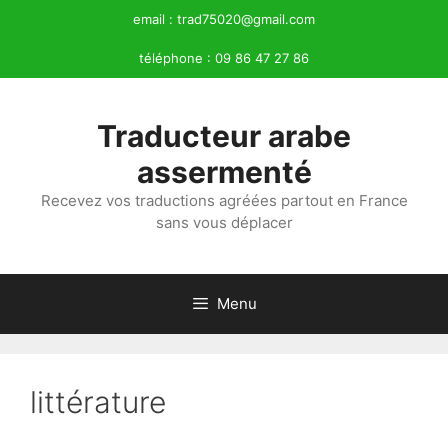
Aller
email :
trad75020@gmail.com
au
téléphone :
09 86 47 27 86
contenu
Traducteur arabe
assermenté
Recevez vos traductions agréées partout en France
sans vous déplacer
Menu
littérature